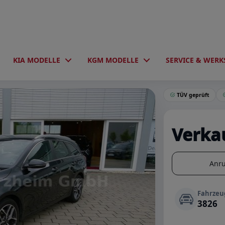
KIA MODELLE
KGM MODELLE
SERVICE & WERK
on
CEED SW 1,5T DCT Spirit /Techno/UVO/NAVI
TÜV geprüft
Verka
Anr
Fahrze
3826