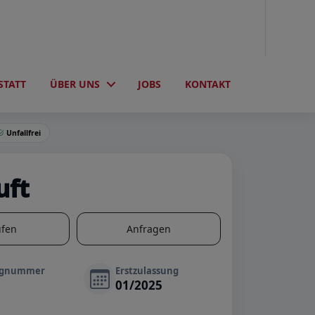
STATT
ÜBER UNS
JOBS
KONTAKT
Unfallfrei
uft
ufen
Anfragen
ugnummer
Erstzulassung
01/2025