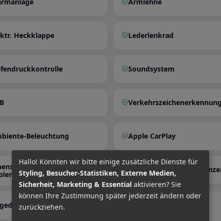
armanlage
Armlehne
ektr. Heckklappe
Lederlenkrad
ifendruckkontrolle
Soundsystem
B
Verkehrszeichenerkennun
biente-Beleuchtung
Apple CarPlay
Hallo! Könnten wir bitte einige zusätzliche Dienste für
nenspiegel autom.
Geschwindigkeitsbegrenze
Styling, Besucher-Statistiken, Externe Medien,
blendend
Sicherheit, Marketing & Essential
aktivieren? Sie
können Ihre Zustimmung später jederzeit ändern oder
Elektr. Seitenspiegel
gedunkelte Scheiben
zurückziehen.
anklappbar