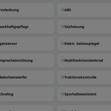
rvolenkung
ABS
heckheftgepflegt
Sitzheizung
gensensor
Elektr. Seitenspiegel
eisprecheinrichtung
Multifunktionslenkrad
belscheinwerfer
Traktionskontrolle
chreling
Spurhalteassistent