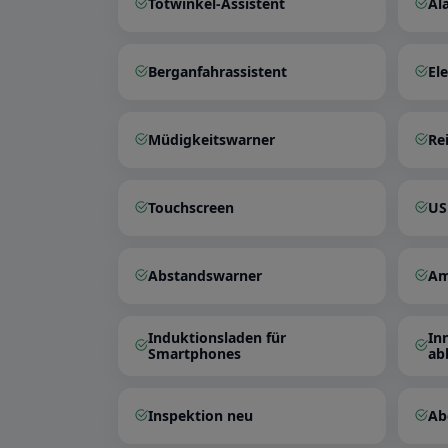
Totwinkel-Assistent
Al
Berganfahrassistent
El
Müdigkeitswarner
Re
Touchscreen
US
Abstandswarner
Am
Induktionsladen für
In
Smartphones
ab
Inspektion neu
Ab