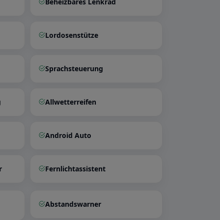
Beheizbares Lenkrad
Lordosenstütze
Sprachsteuerung
g
Allwetterreifen
Android Auto
r
Fernlichtassistent
Abstandswarner