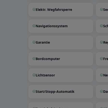
Elektr. Wegfahrsperre
Se
Navigationssystem
Sc
Garantie
Re
Bordcomputer
Fr
Lichtsensor
Ne
Start/Stopp-Automatik
Da