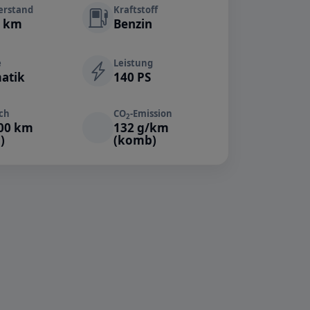
erstand
Kraftstoff
0 km
Benzin
e
Leistung
atik
140 PS
ch
CO
-Emission
2
100 km
132 g/km
)
(komb)