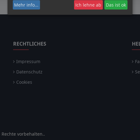
Mehr info
...
Ich lehne ab
Das ist ok
RECHTLICHES
HE
Impressum
Fa
Datenschutz
Se
Cookies
Rechte vorbehalten..