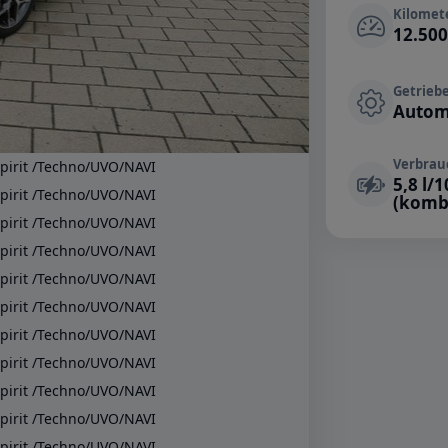
Kilomet
12.50
Getrieb
Autom
Verbrau
5,8 l/
(komb