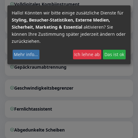
Volldigitales Kombiinstrument
Hallo! Könnten wir bitte einige zusätzliche Dienste für
Styling, Besucher-Statistiken, Externe Medien,
Induktionsladen für Smartphones
Sicherheit, Marketing & Essential
aktivieren? Sie
können Ihre Zustimmung später jederzeit ändern oder
zurückziehen.
Innenspiegel autom. abblendend
Mehr info
...
Ich lehne ab
Das ist ok
Gepäckraumabtrennung
Geschwindigkeitsbegrenzer
Fernlichtassistent
Abgedunkelte Scheiben