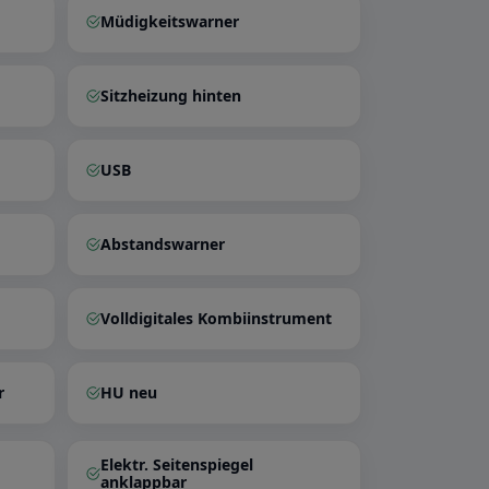
Müdigkeitswarner
Sitzheizung hinten
USB
Abstandswarner
Volldigitales Kombiinstrument
r
HU neu
Elektr. Seitenspiegel
anklappbar