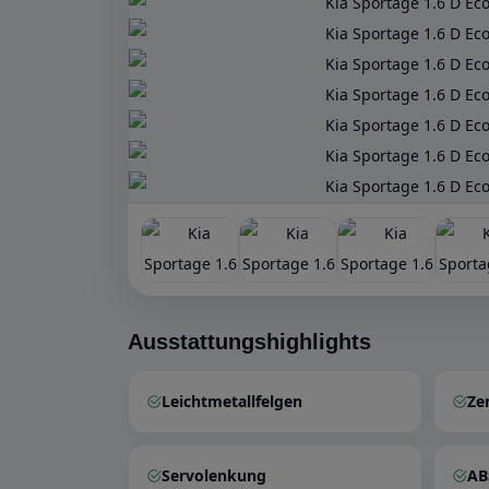
Ausstattungshighlights
Leichtmetallfelgen
Ze
Servolenkung
AB