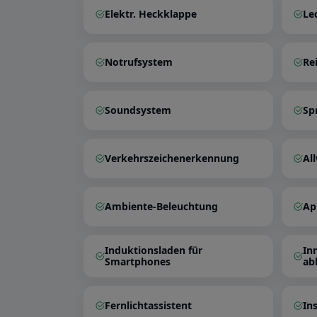
Elektr. Heckklappe
Le
Notrufsystem
Re
Soundsystem
Sp
Verkehrszeichenerkennung
Al
Ambiente-Beleuchtung
Ap
Induktionsladen für
In
Smartphones
ab
Fernlichtassistent
In