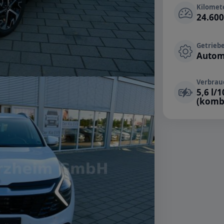
Kilomet
24.60
Getrieb
Autom
Verbrau
5,6 l/
(komb