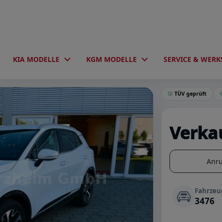
KIA MODELLE
KGM MODELLE
SERVICE & WERK
mics+ Spirit DCT
TÜV geprüft
Verka
Anr
Fahrze
3476