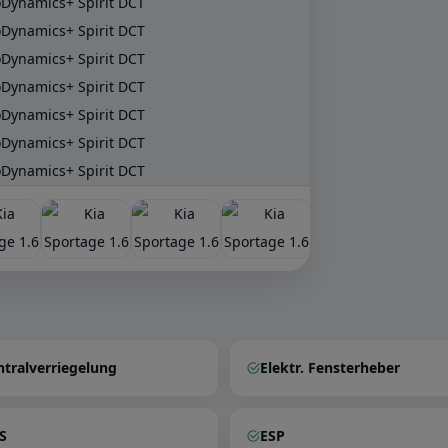
ntralverriegelung
Elektr. Fensterheber
S
ESP