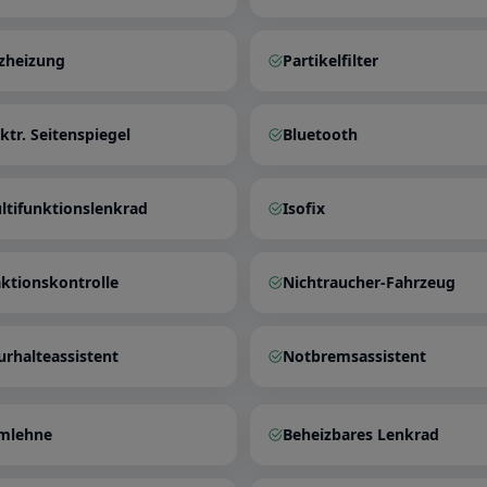
tzheizung
Partikelfilter
ktr. Seitenspiegel
Bluetooth
ltifunktionslenkrad
Isofix
aktionskontrolle
Nichtraucher-Fahrzeug
urhalteassistent
Notbremsassistent
mlehne
Beheizbares Lenkrad