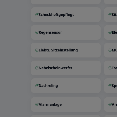
Scheckheftgepflegt
Si
Regensensor
Ele
Elektr. Sitzeinstellung
Mu
Nebelscheinwerfer
Tr
Dachreling
Sp
Alarmanlage
Ar