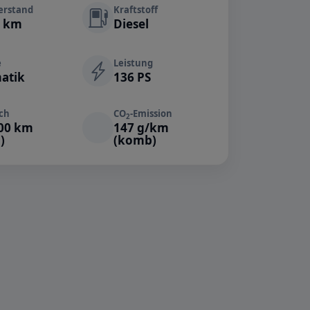
erstand
Kraftstoff
0 km
Diesel
e
Leistung
atik
136 PS
ch
CO
-Emission
2
100 km
147 g/km
)
(komb)