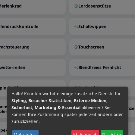
derlenkrad
Lordosenstütze
ifendruckkontrolle
Schaltwippen
rachsteuerung
Touchscreen
lwetterreifen
Blendfreies Fernlicht
ple CarPlay
Android Auto
Hallo! Könnten wir bitte einige zusätzliche Dienste für
Styling, Besucher-Statistiken, Externe Medien,
nenspiegel autom.
Sicherheit, Marketing & Essential
aktivieren? Sie
Geschwindigkeitsbegrenze
blendend
können Ihre Zustimmung später jederzeit ändern oder
zurückziehen.
spektion neu
Abgedunkelte Scheiben
Mehr info
...
Ich lehne ab
Das ist ok