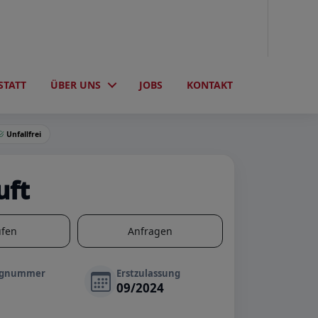
STATT
ÜBER UNS
JOBS
KONTAKT
Unfallfrei
uft
ufen
Anfragen
ugnummer
Erstzulassung
09/2024