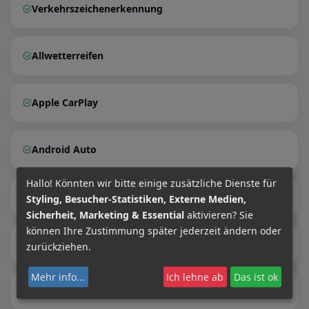
Verkehrszeichenerkennung
Allwetterreifen
Apple CarPlay
Android Auto
Hallo! Könnten wir bitte einige zusätzliche Dienste für
Volldigitales Kombiinstrument
Styling, Besucher-Statistiken, Externe Medien,
Sicherheit, Marketing & Essential
aktivieren? Sie
können Ihre Zustimmung später jederzeit ändern oder
Gepäckraumabtrennung
zurückziehen.
Mehr info
...
Ich lehne ab
Das ist ok
Geschwindigkeitsbegrenzer