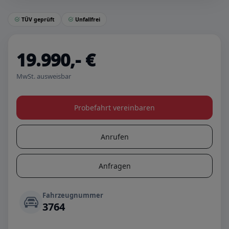
TÜV geprüft
Unfallfrei
19.990,- €
MwSt. ausweisbar
Probefahrt vereinbaren
Anrufen
Anfragen
Fahrzeugnummer
3764