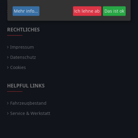
Kontakt
Mehr info
...
Ich lehne ab
Das ist ok
Soziales Engagement
RECHTLICHES
Impressum
Datenschutz
Cookies
HELPFUL LINKS
Fahrzeugbestand
Service & Werkstatt