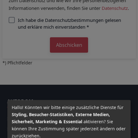
zum Datenschutz und wie wir Ihre personenbezogenen
Informationen verwenden, finden Sie unter
Datenschutz
.
Ich habe die Datenschutzbestimmungen gelesen
und erkläre mich einverstanden *
Abschicken
*) Pflichtfelder
AUTODOM
Hallo! Könnten wir bitte einige zusätzliche Dienste für
Styling, Besucher-Statistiken, Externe Medien,
Team
Sicherheit, Marketing & Essential
aktivieren? Sie
können Ihre Zustimmung später jederzeit ändern oder
Jobs
zurückziehen.