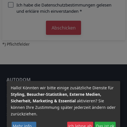
Ich habe die Datenschutzbestimmungen gelesen
und erkläre mich einverstanden *
Abschicken
*) Pflichtfelder
AUTODOM
Hallo! Könnten wir bitte einige zusätzliche Dienste für
Styling, Besucher-Statistiken, Externe Medien,
Team
Sicherheit, Marketing & Essential
aktivieren? Sie
Jobs
können Ihre Zustimmung später jederzeit ändern oder
zurückziehen.
Kontakt
Soziales Engagement
Mehr info
...
Ich lehne ab
Das ist ok