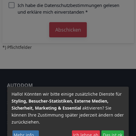
Ich habe die Datenschutzbestimmungen gelesen
und erkläre mich einverstanden *
Abschicken
*) Pflichtfelder
AUTODOM
Hallo! Könnten wir bitte einige zusätzliche Dienste für
Styling, Besucher-Statistiken, Externe Medien,
Team
Sicherheit, Marketing & Essential
aktivieren? Sie
Jobs
können Ihre Zustimmung später jederzeit ändern oder
zurückziehen.
Kontakt
Soziales Engagement
Mehr info
...
Ich lehne ab
Das ist ok